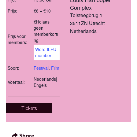
Complex
Prijs:
€8 – €10
Tolsteegbrug 1
€Helaas
3511ZN
Utrecht
geen
Netherlands
memberkorti
Prijs voor
ng
members:
Word ILFU
member
Soort:
Festival
,
Film
Nederlands|
Voertaal:
Engels
Tickets
Share